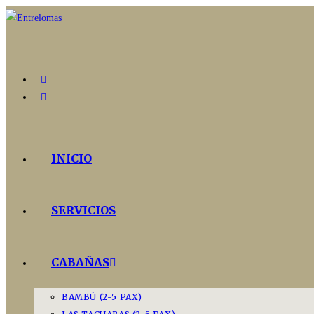
Ir
al
contenido
INICIO
SERVICIOS
CABAÑAS
BAMBÚ (2-5 PAX)