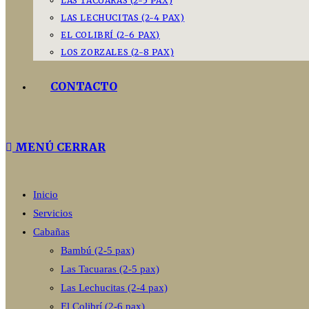
LAS TACUARAS (2-5 PAX)
LAS LECHUCITAS (2-4 PAX)
EL COLIBRÍ (2-6 PAX)
LOS ZORZALES (2-8 PAX)
CONTACTO
MENÚ
CERRAR
Inicio
Servicios
Cabañas
Bambú (2-5 pax)
Las Tacuaras (2-5 pax)
Las Lechucitas (2-4 pax)
El Colibrí (2-6 pax)