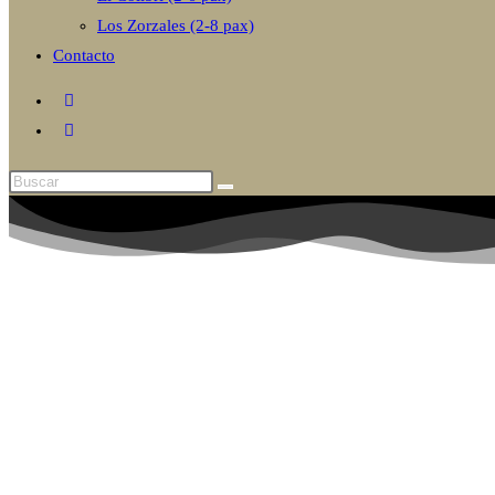
Los Zorzales (2-8 pax)
Contacto
Buscar
en
esta
web